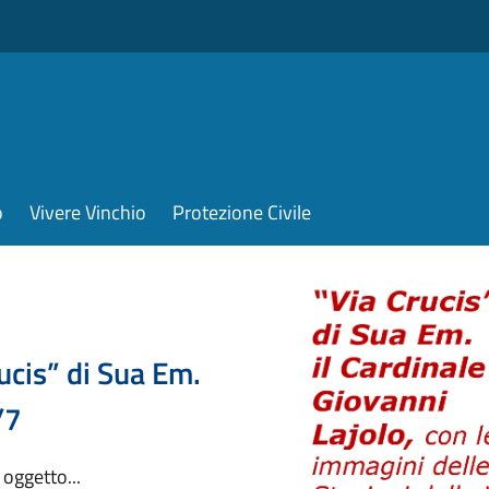
o
Vivere Vinchio
Protezione Civile
ucis” di Sua Em.
/7
 oggetto...