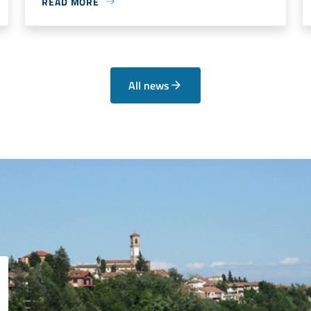
READ MORE
All news