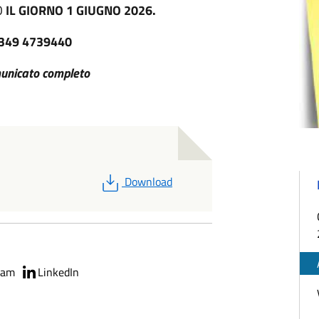
O
IL GIORNO 1 GIUGNO 2026.
 349 4739440
omunicato completo
PDF
Download
ram
LinkedIn