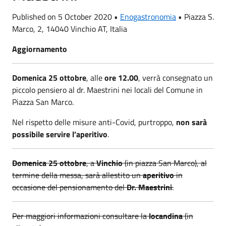
Published on 5 October 2020 •
Enogastronomia
•
Piazza S.
Marco, 2, 14040 Vinchio AT, Italia
Aggiornamento
Domenica 25 ottobre
, alle
ore 12.00
, verrà consegnato un
piccolo pensiero al dr. Maestrini nei locali del Comune in
Piazza San Marco.
Nel rispetto delle misure anti-Covid, purtroppo,
non sarà
possibile servire l’aperitivo
.
Domenica 25 ottobre
, a
Vinchio
(in piazza San Marco), al
termine della messa, sarà allestito un
aperitivo
in
occasione del pensionamento del
Dr. Maestrini
.
Per maggiori informazioni consultare la
locandina
(in