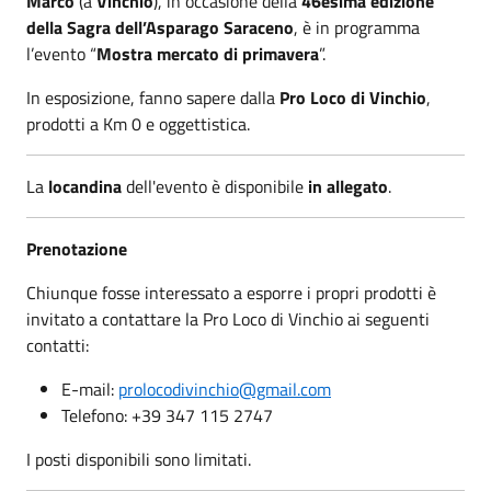
Marco
(a
Vinchio
), in occasione della
46esima edizione
della Sagra dell’Asparago Saraceno
, è in programma
l’evento “
Mostra mercato di primavera
”.
In esposizione, fanno sapere dalla
Pro Loco di Vinchio
,
prodotti a Km 0 e oggettistica.
La
locandina
dell'evento è disponibile
in allegato
.
Prenotazione
Chiunque fosse interessato a esporre i propri prodotti è
invitato a contattare la Pro Loco di Vinchio ai seguenti
contatti:
E-mail:
prolocodivinchio@gmail.com
Telefono: +39 347 115 2747
I posti disponibili sono limitati.