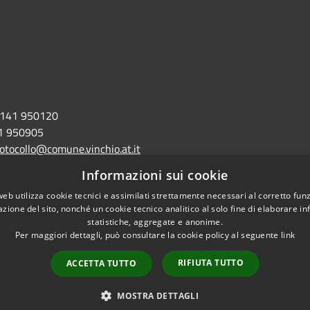
141 950120
1 950905
otocollo@comune.vinchio.at.it
ne.vinchio.at@legalmail.it
Informazioni sui cookie
web utilizza cookie tecnici e assimilati strettamente necessari al corretto fu
azione del sito, nonché un cookie tecnico analitico al solo fine di elaborare i
statistiche, aggregate e anonime.
Per maggiori dettagli, può consultare la cookie policy al seguente
link
accessibilità
RIFIUTA TUTTO
ACCETTA TUTTO
MOSTRA DETTAGLI