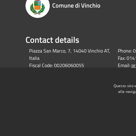
Comune di Vinchio
Contact details
Piazza San Marco, 7, 14040 Vinchio AT,
Phone:
0
Italia
Fax:
014
Fiscal Code:
00206060055
Email:
pr
Vat:
00206060055
Pec:
comu
Questo sito 
alla navig
RSS
Accessibility
Privacy
Cookie
Sitemap
Dati fiscali e codici fatturazione
Dichiarazione di 