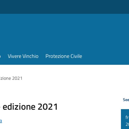
o
Vivere Vinchio
Protezione Civile
dizione 2021
See
- edizione 2021
f
a
2