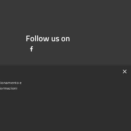
Follow us on
Facebook
×
nzionamento e
nformazioni
Comune convenzionato
Astigov
|
|
Progetto
Convenzione
Adesioni
•
Accesso redazione