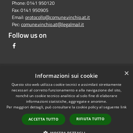
Phone:
0141 950120
Fax:
0141 950905
Email:
protocollo@comune.vinchio.at.it
Pec:
comune.vinchio.at@legalmail.it
Follow us on
Facebook
×
RSS
Comune convenzionato
Informazioni sui cookie
Accessibility
Astigov
Questo sito web utilizza cookie tecnici e assimilati strettamente
Privacy
necessari al corretto funzionamento e alla navigazione del sito,
Progetto
|
Convenzione
|
Cookie
nonché un cookie tecnico analitico al solo fine di elaborare
Adesioni
informazioni statistiche, aggregate e anonime.
Sitemap
Per maggiori dettagli, può consultare la cookie policy al seguente
link
Dati fiscali e codici
•
Accesso redazione
fatturazione
RIFIUTA TUTTO
ACCETTA TUTTO
Dichiarazione di
accessibilità