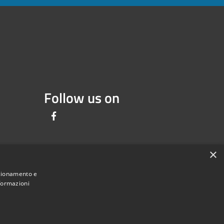
Follow us on
Facebook
×
nzionamento e
nformazioni
Comune convenzionato
Astigov
|
|
Progetto
Convenzione
Adesioni