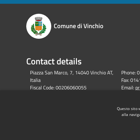
Comune di Vinchio
Contact details
Piazza San Marco, 7, 14040 Vinchio AT,
Phone:
0
Italia
Fax:
014
Fiscal Code:
00206060055
Email:
pr
Vat:
00206060055
Pec:
comu
Questo sito 
alla navig
RSS
Accessibility
Privacy
Cookie
Sitemap
Dati fiscali e codici fatturazione
Dichiarazione di 