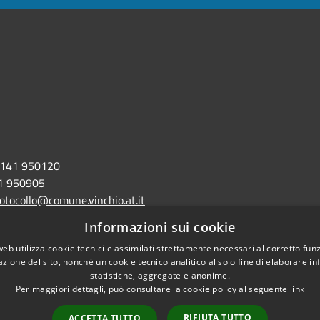
141 950120
1 950905
otocollo@comune.vinchio.at.it
ne.vinchio.at@legalmail.it
Informazioni sui cookie
web utilizza cookie tecnici e assimilati strettamente necessari al corretto fu
azione del sito, nonché un cookie tecnico analitico al solo fine di elaborare i
statistiche, aggregate e anonime.
Per maggiori dettagli, può consultare la cookie policy al seguente
link
accessibilità
RIFIUTA TUTTO
ACCETTA TUTTO