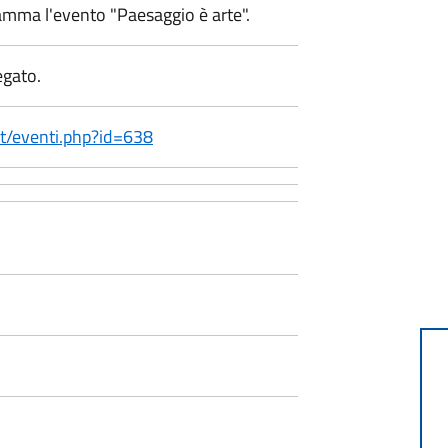
amma l'evento "Paesaggio è arte".
egato.
it/eventi.php?id=638