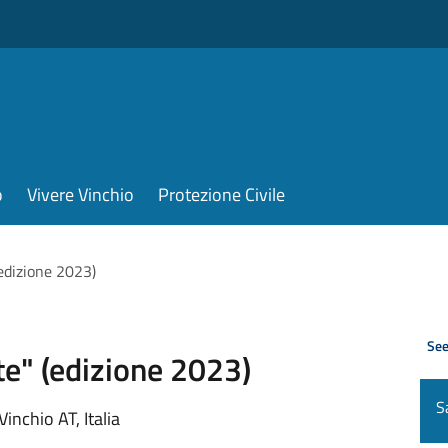
o
Vivere Vinchio
Protezione Civile
(edizione 2023)
See
te" (edizione 2023)
S
inchio AT, Italia