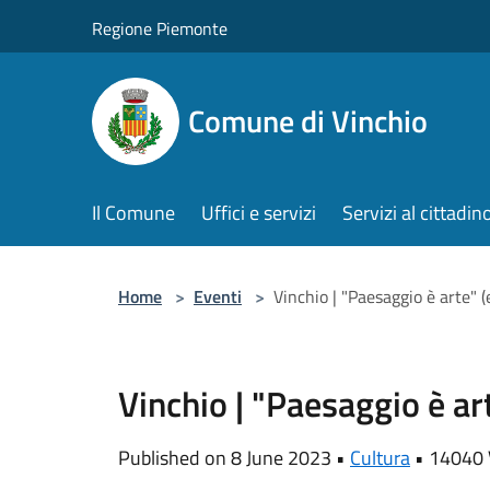
Salta al contenuto principale
Regione Piemonte
Comune di Vinchio
Il Comune
Uffici e servizi
Servizi al cittadin
Home
>
Eventi
>
Vinchio | "Paesaggio è arte" 
Vinchio | "Paesaggio è ar
Published on 8 June 2023 •
Cultura
•
14040 V