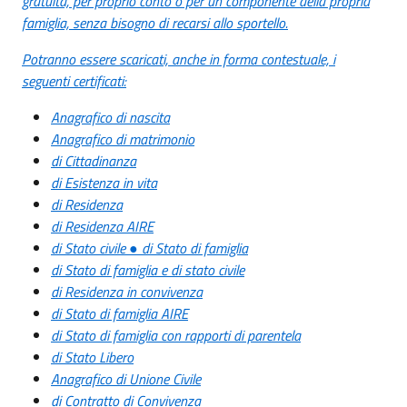
gratuita, per proprio conto o per un componente della propria
famiglia, senza bisogno di recarsi allo sportello.
Potranno essere scaricati, anche in forma contestuale, i
seguenti certificati:
Anagrafico di nascita
Anagrafico di matrimonio
di Cittadinanza
di Esistenza in vita
di Residenza
di Residenza AIRE
di Stato civile ● di Stato di famiglia
di Stato di famiglia e di stato civile
di Residenza in convivenza
di Stato di famiglia AIRE
di Stato di famiglia con rapporti di parentela
di Stato Libero
Anagrafico di Unione Civile
di Contratto di Convivenza