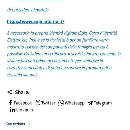
Per accedere al portale
https://www.anpr.interno.it/
è necessaria la propria identità digitale (Spid, Carta d'Identità
Elettronica, Cns) e se la richiesta è per un familiare verrà
mostrato l’elenco dei componenti della famiglia per cui è
possibile richiedere un certificato. Il servizio, inoltre, consente la
visione dell'anteprima del documento per verificare la
correttezza dei dati e di poterlo scaricare in formato pdf o
riceverlo via mail.
Share:
Facebook
Twitter
Whatsapp
Telegram
LinkedIn
See actions