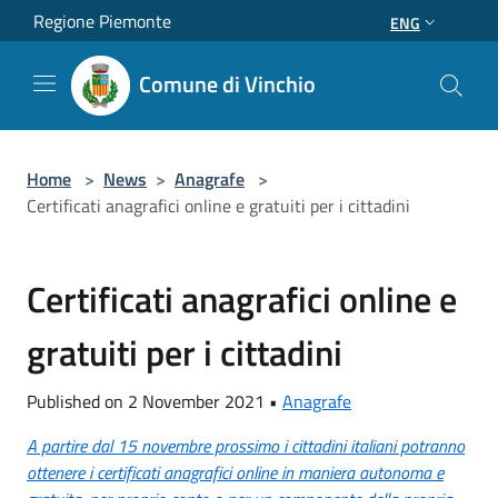
Salta al contenuto principale
Regione Piemonte
ENG
Comune di Vinchio
Home
>
News
>
Anagrafe
>
Certificati anagrafici online e gratuiti per i cittadini
Certificati anagrafici online e
gratuiti per i cittadini
Published on 2 November 2021 •
Anagrafe
A partire dal 15 novembre prossimo i cittadini italiani potranno
ottenere i certificati anagrafici online in maniera autonoma e