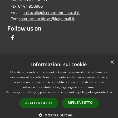
Fax:
0141 950905
Email:
protocollo@comune.vinchio.at.it
Pec:
comune.vinchio.at@legalmail.it
Follow us on
Facebook
×
RSS
Comune convenzionato
Informazioni sui cookie
Accessibility
Astigov
Questo sito web utilizza cookie tecnici e assimilati strettamente
Privacy
necessari al corretto funzionamento e alla navigazione del sito,
Progetto
|
Convenzione
|
Cookie
nonché un cookie tecnico analitico al solo fine di elaborare
Adesioni
informazioni statistiche, aggregate e anonime.
Sitemap
Per maggiori dettagli, può consultare la cookie policy al seguente
link
Dati fiscali e codici
•
Accesso redazione
fatturazione
RIFIUTA TUTTO
ACCETTA TUTTO
Dichiarazione di
accessibilità
MOSTRA DETTAGLI