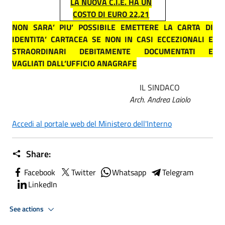
LA NUOVA C.I.E. HA UN
COSTO DI EURO 22,21
NON SARA’ PIU’ POSSIBILE EMETTERE LA CARTA DI
IDENTITA’ CARTACEA SE NON IN CASI ECCEZIONALI E
STRAORDINARI DEBITAMENTE DOCUMENTATI E
VAGLIATI DALL’UFFICIO ANAGRAFE
IL SINDACO
Arch. Andrea Laiolo
Accedi al portale web del Ministero dell'Interno
Share:
Facebook
Twitter
Whatsapp
Telegram
LinkedIn
See actions